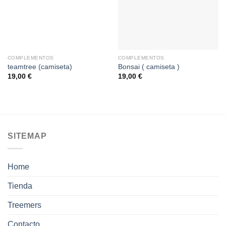
lista de
lista de
deseos
deseos
COMPLEMENTOS
COMPLEMENTOS
teamtree (camiseta)
Bonsai ( camiseta )
19,00
€
19,00
€
SITEMAP
Home
Tienda
Treemers
Contacto